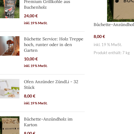
Premium Grillkohle aus
Buchenholz
24,00
€
inkl. 19 % MwSt.
Bûchette-Anzündhol
8,00
€
Bûchette Service: Holz Treppe
hoch, runter oder in den
inkl. 19 % MwSt.
Garten
Produkt enthält: 7
kg
10,00
€
inkl. 19 % MwSt.
Ofen Anzünder ZündLi - 32
Stück
8,00
€
inkl. 19 % MwSt.
Bûchette-Anzündholz im
Karton
8,00
€