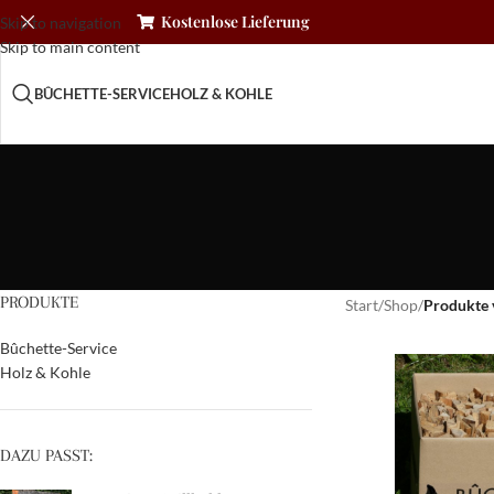
Kostenlose Lieferung
Skip to navigation
Skip to main content
BÛCHETTE-SERVICE
HOLZ & KOHLE
PRODUKTE
Start
/
Shop
/
Produkte 
Bûchette-Service
Holz & Kohle
DAZU PASST: