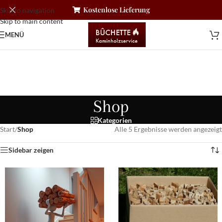
Kostenlose Lieferung
Skip to navigation
Skip to main content
MENÜ
Shop
Kategorien
Start
/
Shop
Alle 5 Ergebnisse werden angezeigt
Sidebar zeigen